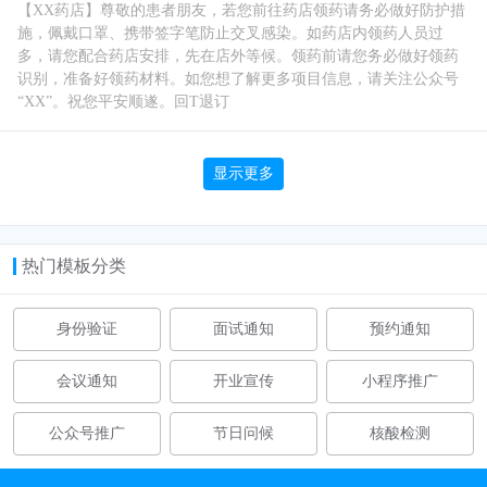
【XX药店】尊敬的患者朋友，若您前往药店领药请务必做好防护措
施，佩戴口罩、携带签字笔防止交叉感染。如药店内领药人员过
多，请您配合药店安排，先在店外等候。领药前请您务必做好领药
识别，准备好领药材料。如您想了解更多项目信息，请关注公众号
“XX”。祝您平安顺遂。回T退订
显示更多
热门模板分类
身份验证
面试通知
预约通知
会议通知
开业宣传
小程序推广
公众号推广
节日问候
核酸检测